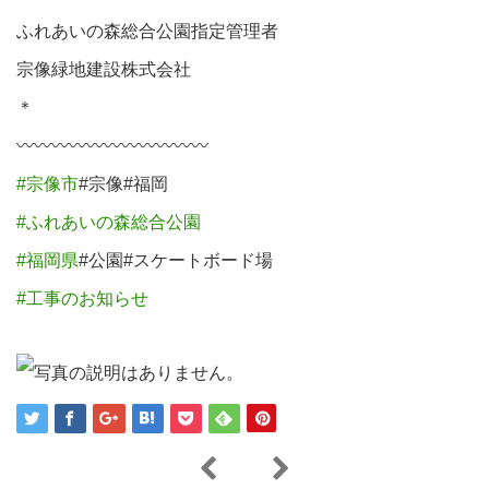
ふれあいの森総合公園指定管理者⁡⁡
宗像緑地建設株式会社⁡⁡
＊⁡⁡
〰︎
〰︎
〰︎
〰︎
〰︎
〰︎
〰︎
〰︎
〰︎
〰︎
〰︎
#宗像市
#宗像#福岡⁡⁡
#ふれあいの森総合公園
#福岡県
#公園#スケートボード場
#工事のお知らせ