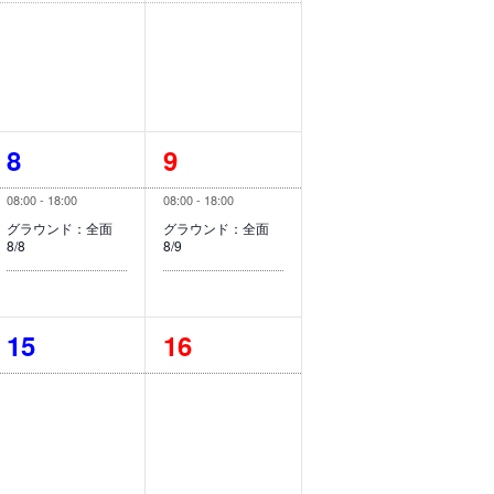
イ
イ
ー
ビ
シ
ベ
ベ
ゲ
ョ
ー
ン
ン
ン
シ
ト
ト
ョ
ン
1
1
8
9
,
,
イ
イ
08:00
-
18:00
08:00
-
18:00
ベ
ベ
グラウンド：全面
グラウンド：全面
8/8
8/9
ン
ン
ト
ト
0
0
15
16
,
,
イ
イ
ベ
ベ
ン
ン