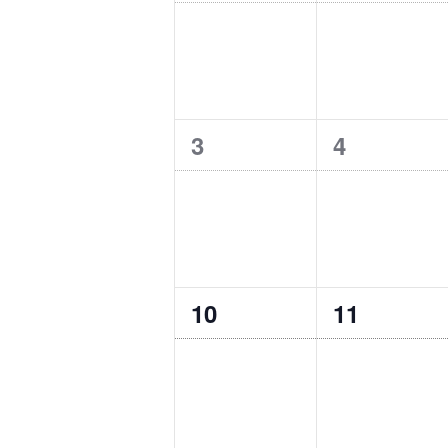
イ
イ
の
カ
ベ
ベ
レ
ン
ン
ン
ト
ト
ダ
ー
0
0
3
4
,
,
イ
イ
ベ
ベ
ン
ン
ト
ト
0
0
10
11
,
,
イ
イ
ベ
ベ
ン
ン