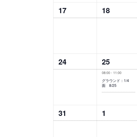
ト
ト
0
0
17
18
,
,
イ
イ
ベ
ベ
ン
ン
ト
ト
0
1
24
25
,
,
イ
イ
08:00
-
11:00
ベ
ベ
グラウンド：1/4
面 8/25
ン
ン
ト
ト
0
0
31
1
,
,
イ
イ
ベ
ベ