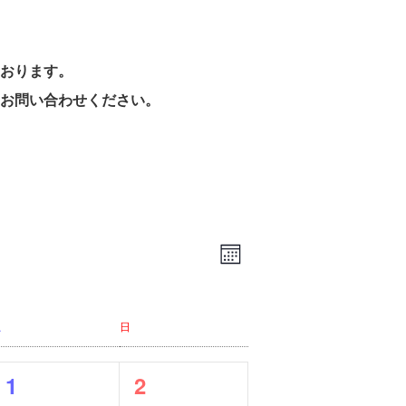
おります。
お問い合わせください。
ビ
イ
M
ベ
ュ
o
ン
ー
n
ト
t
の
土
日
h
ビ
ナ
ュ
ビ
ー
0
0
1
2
ゲ
ナ