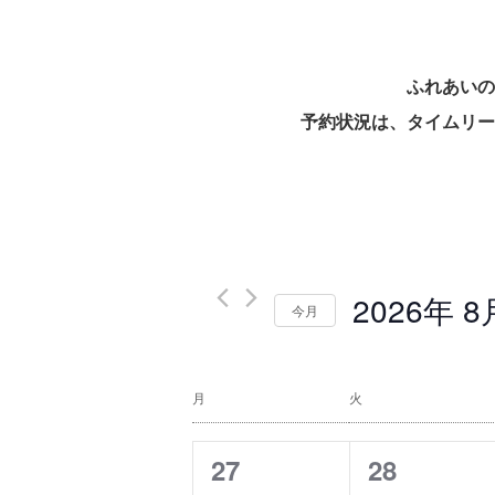
ふれあいの
予約状況は、タイムリー
2026年 8
今月
日
付
イ
を
月
火
ベ
選
択
ン
0
0
27
28
ト