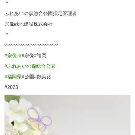
＊⁡
ふれあいの森総合公園指定管理者⁡⁡
宗像緑地建設株式会社⁡⁡
＊⁡⁡
〰︎
〰︎
〰︎
〰︎
〰︎
〰︎
〰︎
〰︎
〰︎
〰︎
〰︎
#宗像市
#宗像#福岡⁡⁡
#ふれあいの森総合公園
#福岡県
#公園#散策路⁡
#2023