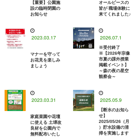
【重要】公園施
オールピースの
設の臨時閉園の
皆が⁡ 職場体験に
お知らせ
来てくれました♪⁡
2023.03.17
2026.07.1
※受付終了
※【2026年宗像
マナーを守って
市夏の課外授業
お花見を楽しみ
掲載イベント】
ましょう
～森の夜の星空
観察会～
2023.03.31
2025.05.9
【断水のお知ら
せ】
家庭菜園や花壇
2025/05/26（月
に使える⁡ 土壌改
）貯水設備の清
良材を公園内で
掃を実施します
無料配布いたし