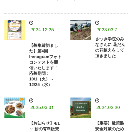
2024.12.25
2023.03.7
さつき学院のみ
なさんに⁡ 花だん
【募集締切まし
の花植えをして
た】第4回
頂きました
Instagramフォト
コンテストを開
催いたします！
応募期間：
10/1（火）～
12/25（水）
2025.03.31
2024.02.20
【お知らせ】4/1
【重要】散策路
～ 薪の有料販売
安全対策のため