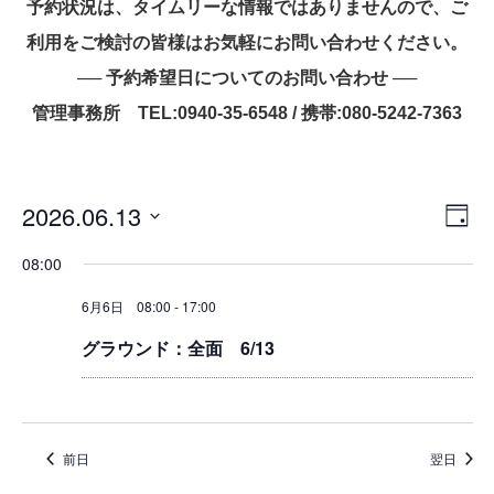
予約状況は、タイムリーな情報ではありませんので、ご
利用をご検討の皆様はお気軽にお問い合わせください。
── 予約希望日についてのお問い合わせ ──
管理事務所 TEL:0940-35-6548 / 携帯:080-5242-7363
2026.06.13
ビ
イ
D
ベ
ュ
a
日
ン
08:00
y
ー
付
ト
を
の
6月6日 08:00
-
17:00
ビ
選
ナ
ュ
択
グラウンド：全面 6/13
ビ
ー
ゲ
ナ
ー
ビ
シ
ゲ
前日
翌日
ョ
ー