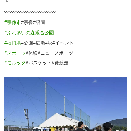
＊⁡⁡
〰︎
〰︎
〰︎
〰︎
〰︎
〰︎
〰︎
〰︎
〰︎
〰︎
〰︎
#宗像市
#宗像#福岡⁡⁡
#ふれあいの森総合公園
#福岡県
#公園#広場#秋#イベント⁡
#スポーツ
#体験#ニュースポーツ⁡
#モルック
#バスケット#徒競走