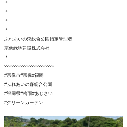
＊
＊⁡⁡
＊⁡⁡
＊⁡⁡
ふれあいの森総合公園指定管理者⁡⁡⁡
宗像緑地建設株式会社⁡⁡⁡
＊⁡⁡⁡
〰︎〰︎〰︎〰︎〰︎〰︎〰︎〰︎〰︎〰︎〰︎⁡⁡⁡
#宗像市#宗像#福岡⁡⁡⁡
#ふれあいの森総合公園⁡⁡⁡
#福岡県#梅雨#あじさい
#グリーンカーテン