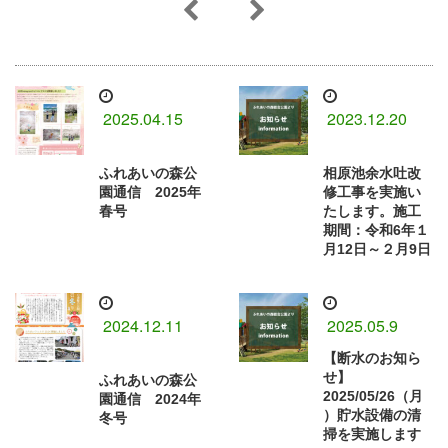
2025.04.15
2023.12.20
ふれあいの森公
相原池余水吐改
園通信 2025年
修工事を実施い
春号
たします。施工
期間：令和6年１
月12日～２月9日
2024.12.11
2025.05.9
【断水のお知ら
せ】
ふれあいの森公
2025/05/26（月
園通信 2024年
）貯水設備の清
冬号
掃を実施します